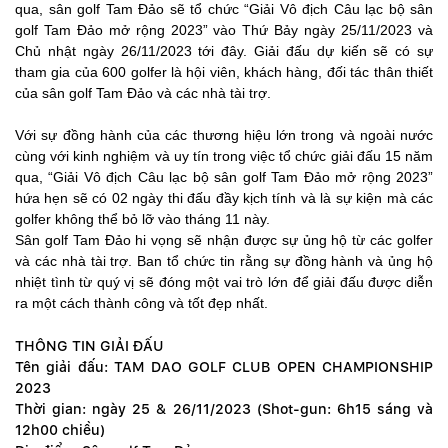
qua, sân golf Tam Đảo sẽ tổ chức “Giải Vô địch Câu lạc bộ sân
golf Tam Đảo mở rộng 2023” vào Thứ Bảy ngày 25/11/2023 và
Chủ nhật ngày 26/11/2023 tới đây. Giải đấu dự kiến sẽ có sự
tham gia của 600 golfer là hội viên, khách hàng, đối tác thân thiết
của sân golf Tam Đảo và các nhà tài trợ.
Với sự đồng hành của các thương hiệu lớn trong và ngoài nước
cùng với kinh nghiệm và uy tín trong việc tổ chức giải đấu 15 năm
qua, “Giải Vô địch Câu lạc bộ sân golf Tam Đảo mở rộng 2023”
hứa hẹn sẽ có 02 ngày thi đấu đầy kịch tính và là sự kiện mà các
golfer không thể bỏ lỡ vào tháng 11 này.
Sân golf Tam Đảo hi vọng sẽ nhận được sự ủng hộ từ các golfer
và các nhà tài trợ. Ban tổ chức tin rằng sự đồng hành và ủng hộ
nhiệt tình từ quý vị sẽ đóng một vai trò lớn để giải đấu được diễn
ra một cách thành công và tốt đẹp nhất.
THÔNG TIN GIẢI ĐẤU
Tên giải đấu: TAM DAO GOLF CLUB OPEN CHAMPIONSHIP
2023
Thời gian: ngày 25 & 26/11/2023 (Shot-gun: 6h15 sáng và
12h00 chiều)