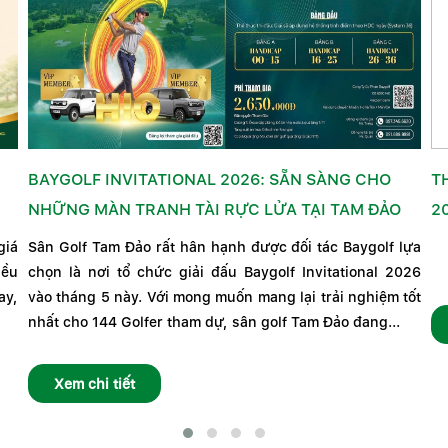
BAYGOLF INVITATIONAL 2026: SẴN SÀNG CHO
T
NHỮNG MÀN TRANH TÀI RỰC LỬA TẠI TAM ĐẢO
2
giá
Sân Golf Tam Đảo rất hân hạnh được đối tác Baygolf lựa
iều
chọn là nơi tổ chức giải đấu Baygolf Invitational 2026
ay,
vào tháng 5 này. Với mong muốn mang lại trải nghiệm tốt
nhất cho 144 Golfer tham dự, sân golf Tam Đảo đang...
Xem chi tiết