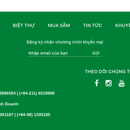
BIỆT THỰ
MUA SẮM
TIN TỨC
KHUYẾ
Đăng ký nhận chương trình khyến mại
Gửi
THEO DÕI CHÚNG T
 3896554
|
(+84-211) 6519999
nh Doanh:
2301187
|
(+84-98) 1335185