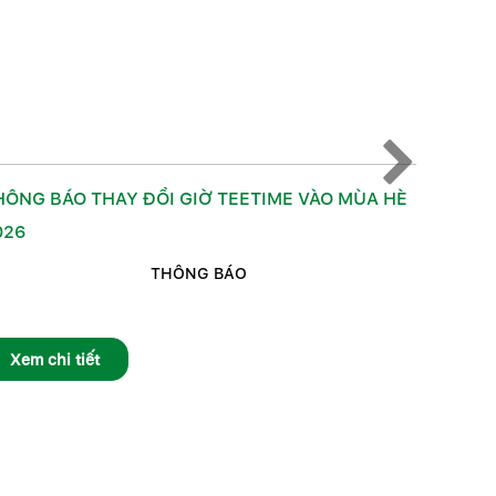
HÔNG BÁO THAY ĐỔI GIỜ TEETIME VÀO MÙA HÈ
TAM DA
026
TAM DA
Khẳng đị
THÔNG BÁO
swing đ
chơi hàn
Xem chi tiết
Xem c