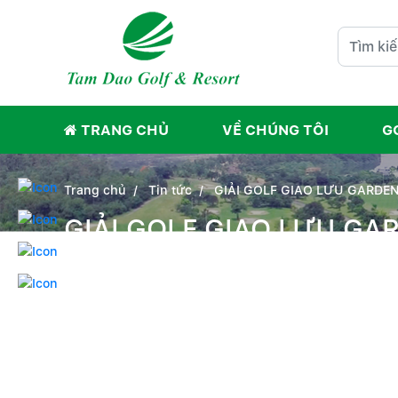
TRANG CHỦ
VỀ CHÚNG TÔI
G
Trang chủ
Tin tức
GIẢI GOLF GIAO LƯU GARDEN
GIẢI GOLF GIAO LƯU GA