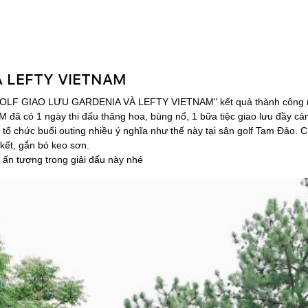
À LEFTY VIETNAM
GOLF GIAO LƯU GARDENIA VÀ LEFTY VIETNAM" kết quả thành công ngoài m
̃ có 1 ngày thi đấu thăng hoa, bùng nổ, 1 bữa tiệc giao lưu đầy cả
ổ chức buổi outing nhiều ý nghĩa như thế này tại sân golf Tam Đảo. Chu
kết, gắn bó keo sơn.
ấn tượng trong giải đấu này nhé