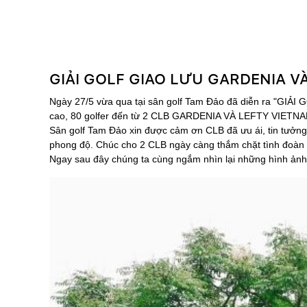
GIẢI GOLF GIAO LƯU GARDENIA V
Ngày 27/5 vừa qua tại sân golf Tam Đảo đã diễn ra "GIẢI 
cao, 80 golfer đến từ 2 CLB GARDENIA VÀ LEFTY VIETNAM đa
Sân golf Tam Đảo xin được cảm ơn CLB đã ưu ái, tin tưởng t
phong độ. Chúc cho 2 CLB ngày càng thắm chặt tình đoàn 
Ngay sau đây chúng ta cùng ngắm nhìn lại những hình ảnh 